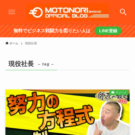
無料でビジネス戦闘力を図りたい人は
LINE登録
ホーム
現役社長
現役社長
– tag –
マインド