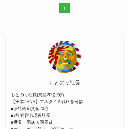
1
もとのり社長
もとのり社長|資産20億の男
【実業×SNS】マネタイズ戦略を発信
■会社売却資産20億
■7社経営の現役社長
■世界一周50ヵ国周遊